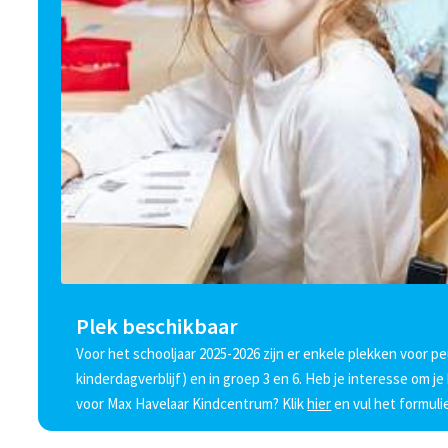
Plek beschikbaar
Voor het schooljaar 2025-2026 zijn er enkele plekken voor peu
kinderdagverblijf) en in groep 3 en 6. Heb je interesse om j
voor Max Havelaar Kindcentrum? Klik
hier
en vul het formulie