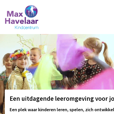
MVI_7027
MVI_7167
cultuur
kleutergroep
Een uitdagende leeromgeving voor j
Een plek waar kinderen leren, spelen, zich ontwikk