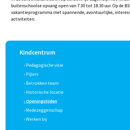
buitenschoolse opvang open van 7.30 tot 18.30 uur. Op de BSO
vakantieprogramma met spannende, avontuurlijke, interes
activiteiten.
Kindcentrum
› Pedagogische visie
› Pijlers
› Betrokken team
› Historische locatie
› Openingstijden
› Medezeggenschap
› Werken bij