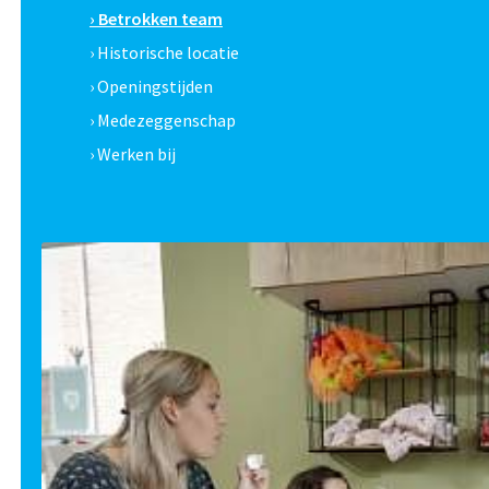
› Betrokken team
› Historische locatie
› Openingstijden
› Medezeggenschap
› Werken bij