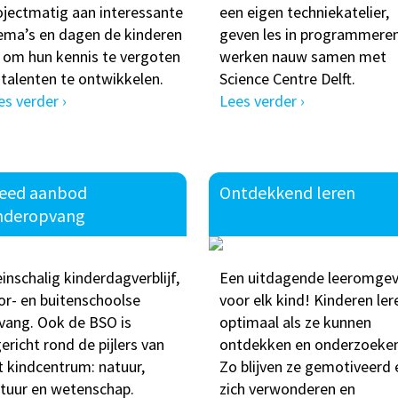
ojectmatig aan interessante
een eigen techniekatelier,
ema’s en dagen de kinderen
geven les in programmere
t om hun kennis te vergoten
werken nauw samen met
 talenten te ontwikkelen.
Science Centre Delft.
es verder ›
Lees verder ›
eed aanbod
Ontdekkend leren
nderopvang
einschalig kinderdagverblijf,
Een uitdagende leeromgev
or- en buitenschoolse
voor elk kind! Kinderen ler
vang. Ook de BSO is
optimaal als ze kunnen
gericht rond de pijlers van
ontdekken en onderzoeken
t kindcentrum: natuur,
Zo blijven ze gemotiveerd 
ltuur en wetenschap.
zich verwonderen en