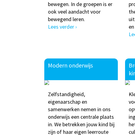
bewegen. In de groepen is er
pr
ook veel aandacht voor
th
bewegend leren.
ui
Lees verder ›
en
Le
Modern onderwijs
Br
ki
Zelfstandigheid,
Kl
eigenaarschap en
vo
samenwerken nemen in ons
op
onderwijs een centrale plaats
in
in. We betrekken jouw kind bij
he
zijn of haar eigen leerroute
cu