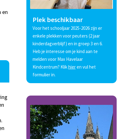
n en
Plek beschikbaar
Voor het schooljaar 2025-2026 zijn er
enkele plekken voor peuters (2 jaar
kinderdagverblijf) en in groep 3 en 6.
Heb je interesse om je kind aan te
melden voor Max Havelaar
Kindcentrum? Klik
hier
en vul het
formulier in.
ing
en
.
en